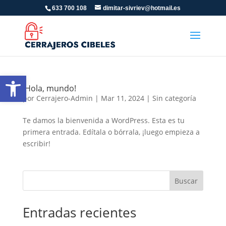
633 700 108
dimitar-sivriev@hotmail.es
Abrir barra de herramientas
¡Hola, mundo!
por
Cerrajero-Admin
|
Mar 11, 2024
|
Sin categoría
Te damos la bienvenida a WordPress. Esta es tu
primera entrada. Edítala o bórrala, ¡luego empieza a
escribir!
Buscar
Entradas recientes