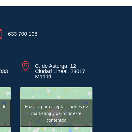

633 700 108

C. de Astorga, 12
8033
Ciudad Lineal, 28017
Madrid
s de
Haz clic para aceptar cookies de
marketing y permitir este
contenido