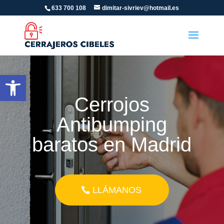
633 700 108
dimitar-sivriev@hotmail.es
Abrir barra de herramientas
Cerrojos
Antibumping
baratos en Madrid
LLÁMANOS